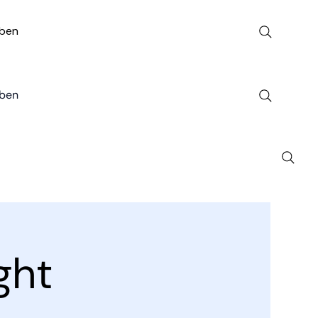
ben
ben
ght