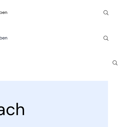
ben
ben
ach