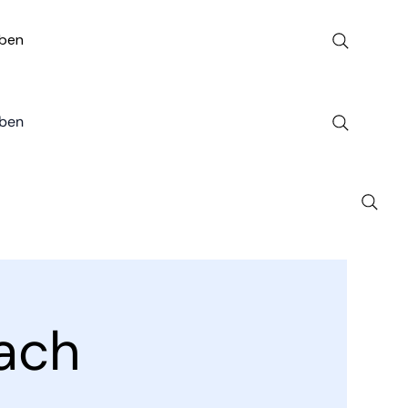
ben
ben
ach