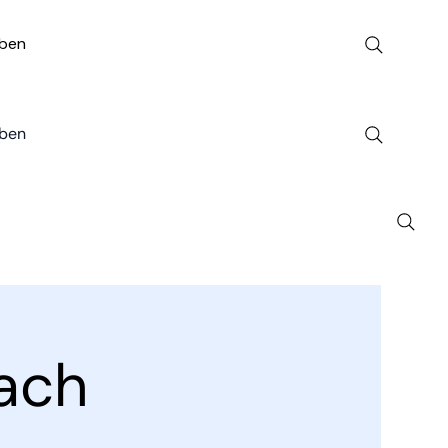
ben
ben
ach